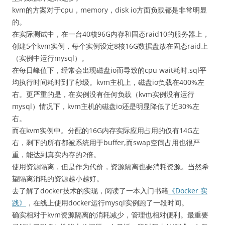
kvm的方案对于cpu，memory，disk io方面负载都是非常明显
的。
在实际测试中，在一台40核96G内存和固态raid10的服务器上，
创建5个kvm实例，每个实例设定8核16G数据盘放在固态raid上
（实例中运行mysql）。
在每日峰值下，经常会出现磁盘io而导致的cpu wait耗时,sql平
均执行时间耗时到了秒级。kvm主机上，磁盘io负载在400%左
右。更严重的是，在实例没有任何负载（kvm实例没有运行
mysql）情况下，kvm主机的磁盘io还是明显降低了近30%左
右。
而在kvm实例中。分配的16G内存实际应用占用的仅有14G左
右，剩下的所有都被系统用于buffer,而swap空间占用也很严
重，能达到真实内存的2倍。
使用资源隔离，但是作为代价，资源隔离也要消耗资源。当然希
望隔离消耗的资源越小越好。
去了解了docker技术的实现，阅读了一本入门书籍
《Docker 实
践》
，在线上使用docker运行mysql实例跑了一段时间。
确实相对于kvm资源隔离的消耗减少，管理也相对便利。最重要