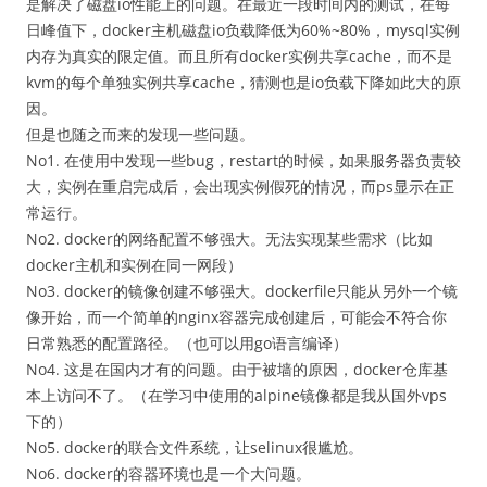
是解决了磁盘io性能上的问题。在最近一段时间内的测试，在每
日峰值下，docker主机磁盘io负载降低为60%~80%，mysql实例
内存为真实的限定值。而且所有docker实例共享cache，而不是
kvm的每个单独实例共享cache，猜测也是io负载下降如此大的原
因。
但是也随之而来的发现一些问题。
No1. 在使用中发现一些bug，restart的时候，如果服务器负责较
大，实例在重启完成后，会出现实例假死的情况，而ps显示在正
常运行。
No2. docker的网络配置不够强大。无法实现某些需求（比如
docker主机和实例在同一网段）
No3. docker的镜像创建不够强大。dockerfile只能从另外一个镜
像开始，而一个简单的nginx容器完成创建后，可能会不符合你
日常熟悉的配置路径。（也可以用go语言编译）
No4. 这是在国内才有的问题。由于被墙的原因，docker仓库基
本上访问不了。（在学习中使用的alpine镜像都是我从国外vps
下的）
No5. docker的联合文件系统，让selinux很尴尬。
No6. docker的容器环境也是一个大问题。