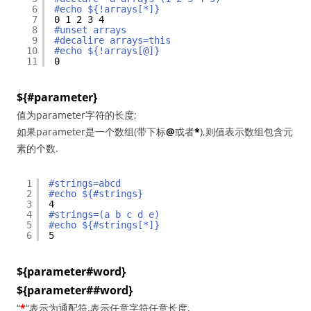
6
#echo ${!arrays[*]}
7
0 1 2 3 4
8
#unset arrays
9
#decalire arrays=this
10
#echo ${!arrays[@]}
11
0
${#parameter}
值为parameter字符的长度;
如果parameter是一个数组(带下标
@
或者
*
),则值表示数组包含元
素的个数.
1
#strings=abcd
2
#echo ${#strings}
3
4
4
#strings=(a b c d e)
5
#echo ${#strings[*]}
6
5
${parameter#word}
${parameter##word}
“
*
“表示为通配符,表示任意字符任意长度,