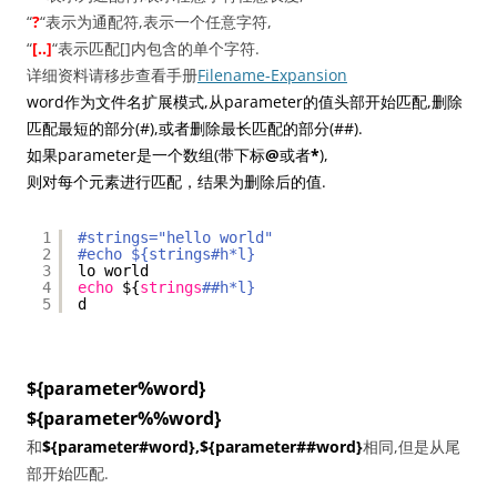
“
?
“表示为通配符,表示一个任意字符,
“
[..]
“表示匹配[]内包含的单个字符.
详细资料请移步查看手册
Filename-Expansion
word作为文件名扩展模式,从parameter的值头部开始匹配,删除
匹配最短的部分(#),或者删除最长匹配的部分(##).
如果parameter是一个数组(带下标
@
或者
*
),
则对每个元素进行匹配，结果为删除后的值.
1
#strings="hello world"
2
#echo ${strings#h*l}
3
lo world
4
echo
${
strings
##h*l}
5
d
${parameter%word}
${parameter%%word}
和
${parameter#word},${parameter##word}
相同,但是从尾
部开始匹配.