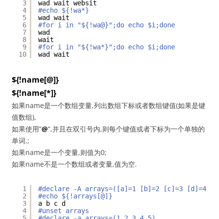
3
wad wait websit
4
#echo ${!wa*}
5
wad wait
6
#for i in "${!wa@}";do echo $i;done
7
wad
8
wait
9
#for i in "${!wa*}";do echo $i;done
10
wad wait
${!name[@]}
${!name[*]}
如果name是一个数组变量,列出数组下标或者数组键值(如果是键
值数组),
如果使用”
@
“,并且在双引号内,则每个键值或者下标为一个单独的
单词.;
如果name是一个变量,则值为0;
如果name不是一个数组或者变量,值为空.
1
#declare -A arrays=([a]=1 [b]=2 [c]=3 [d]=4)
2
#echo ${!arrays[@]}
3
a b c d
4
#unset arrays
5
#declare -a arrays=(1 2 3 4 5)