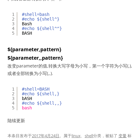
1
#shell=bash
2
#echo ${shell^}
3
Bash
4
#echo ${shell^^}
5
BASH
${parameter,pattern}
${parameter,,pattern}
改变parameter的值,转换大写字母为小写，第一个字符为小写(,),
或者全部转换为小写(,,).
1
#shell=BASH
2
#echo ${shell,}
3
bASH
4
#echo ${shell,,}
5
bash
陆续更新
本条目发布于
2017年4月24日
。属于
linux
、
shell
分类，被贴了
变量
标