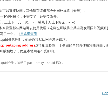
网可以直接访问，其他所有请求都会走国外线路（专线）。
置一下VPN拨号，不需要了，还需要断开。
，上上下下几十次。（一秒几十万上下好么，=_=）
本来设置那些网站可以使用代理（这样也可以防止某些喜欢看国外视频直
写了一个。（
点这里查看
）
quid做代理时，他会通过默认网关发送请求。
tcp_outgoing_address
这个配置参数，于是很简单的再使用策略路由，使s
的就可以翻墙了，而且本地网络不受影响。
Squid
分类，被贴了
pac
、
proxy
、
squid
标签。
Ce