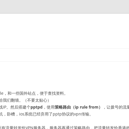
gle，和一些国外站点，便于查找资料。
给我们翻墙。（不要太贴心）
IP。然后搭建个
pptpd
，使用
策略路由（ip rule from）
，让拨号的流
卧槽，ios系统已经弃用了pptp协议的vpn传输。
相当于把所有流量转发给VPN服务器，服务器再通过策略路由，把流量转发给香港