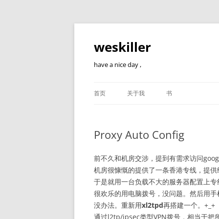
跳
至
正
weskiller
文
have a nice day ,
首页
关于我
书
Proxy Auto Config
前不久和机房交涉，提到有需求访问goo
机房很慷慨的提供了一条香港专线，提供
于是就用一台负载不大的服务器配置上专线
很欢乐的用电脑拨号，没问题。然后用手机，
没办法。重新用
xl2tpd
再搭建一个。+_+
通过l2tp/ipsec类型VPN拨号，