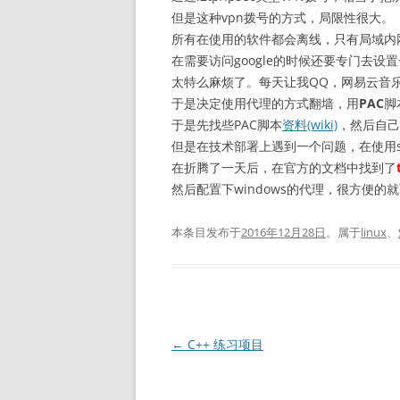
但是这种vpn拨号的方式，局限性很大。
所有在使用的软件都会离线，只有局域内
在需要访问google的时候还要专门去设
太特么麻烦了。每天让我QQ，网易云音乐
于是决定使用代理的方式翻墙，用
PAC
脚
于是先找些PAC脚本
资料(wiki)
，然后自己
但是在技术部署上遇到一个问题，在使用s
在折腾了一天后，在官方的文档中找到了
然后配置下windows的代理，很方便
本条目发布于
2016年12月28日
。属于
linux
、
文
←
C++ 练习项目
章
导